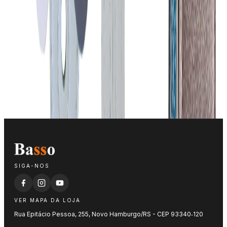
Correia Violão Guitarra Baixo Basso Pl 146
Cobalto Metal
R$ 78,90
SIGA-NOS
VER MAPA DA LOJA
Rua Epitácio Pessoa, 255, Novo Hamburgo/RS - CEP 93340‑120