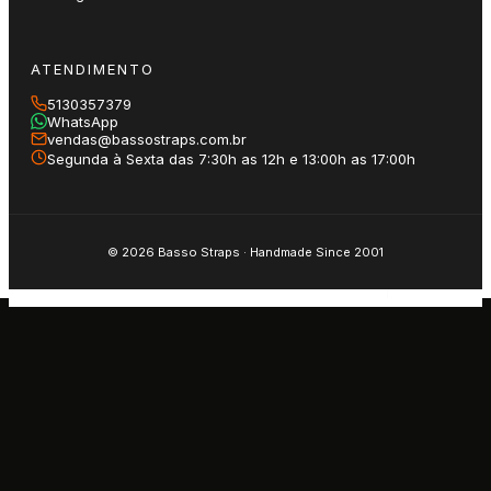
ATENDIMENTO
5130357379
WhatsApp
vendas@bassostraps.com.br
Segunda à Sexta das 7:30h as 12h e 13:00h as 17:00h
©
2026
Basso Straps · Handmade Since 2001