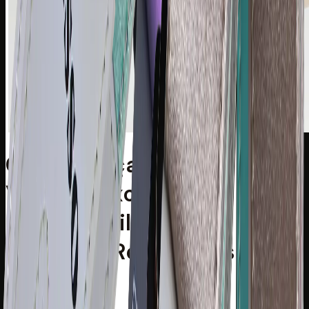
Correia Alça Guitarra
Violão Baixo Basso
Sintético Silver Metal
Ponteiras Reforçadas PL
123