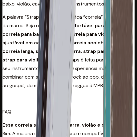
baixo, violão, cavaco, ukulele ou instrumentos pesados.
A palavra “Strap” em inglês significa “correia” e faz parte
da marca. Seja uma
correia confortável para guitarra,
correia para baixo pesado, correia para violão, correia
ajustável em comprimento, correia acolchoada,
correia larga, strap para guitarra, strap para baixo e
strap para violão, a Basso
Straps é feita para valorizar
seu instrumento, proteger sua experiência musical e
combinar com seu estilo — do rock ao pop, do sertanejo
ao gospel, do metal ao jazz, do reggae à MPB.
FAQ
Essa correia serve para guitarra, violão e contrabaixo?
Sim. A maioria das correias Basso é compatível com