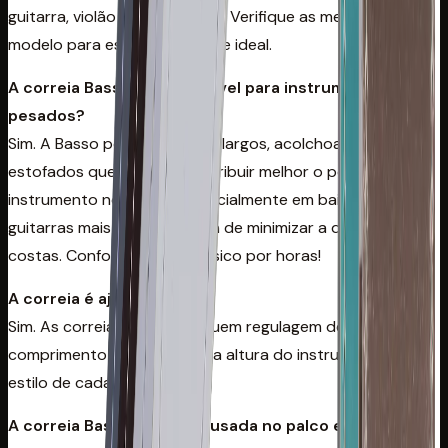
guitarra, violão e contrabaixo. Verifique as medidas do
modelo para escolher o ajuste ideal.
A correia Basso é confortável para instrumentos
pesados?
Sim. A Basso possui modelos largos, acolchoados e
estofados que ajudam a distribuir melhor o peso do
instrumento no ombro, especialmente em baixos e
guitarras mais pesadas, a fim de minimizar a dor nas
costas. Conforto para o Músico por horas!
A correia é ajustável?
Sim. As correias Basso possuem regulagem de
comprimento para adaptar a altura do instrumento ao
estilo de cada músico.
A correia Basso pode ser usada no palco e em