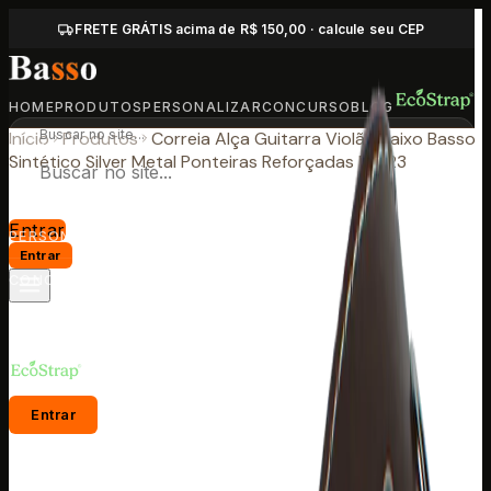
FRETE GRÁTIS acima de R$ 150,00 · calcule seu CEP
HOME
PRODUTOS
PERSONALIZAR
CONCURSO
BLOG
Início
Produtos
Correia Alça Guitarra Violão Baixo Basso
HOME
Sintético Silver Metal Ponteiras Reforçadas PL 123
PRODUTOS
Entrar
PERSONALIZAR
Entrar
CONCURSO
BLOG
Entrar