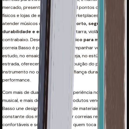
mercado, presente em mais de 2 mil pontos de venda
físicos e lojas de e-commerce e marketplaces. Criada para
atender músicos que buscam
conforto, segurança,
durabilidade e estilo
ao tocar guitarra, violão ou
contrabaixo. Desenvolvida de
músico para músico
, cada
correia Basso é pensada para acompanhar você no
estudo, no ensaio, no palco, na igreja, no estúdio ou na
estrada, oferecendo melhor distribuição do peso do
instrumento no ombro e mais confiança durante a
performance.
Com mais de duas décadas de experiência no mercado
musical, e mais de 3 milhões de produtos vendidos, a
Basso une design, conhecimento de materiais e escuta
constante dos músicos para criar correias resistentes,
confortáveis e seguras, seja para quem toca guitarra,