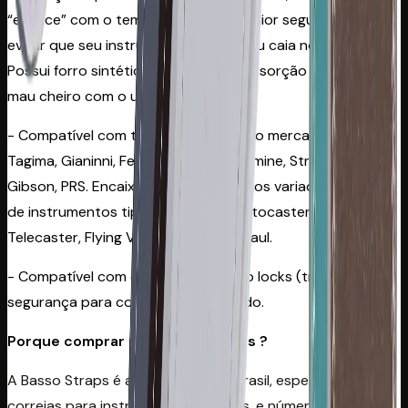
“esgace” com o tempo garantindo maior segurança para
evitar que seu instrumento se solte ou caia no chão.
Possui forro sintético para evitar a absorção do suor e
mau cheiro com o uso;
- Compatível com todas as marcas do mercado tais como
Tagima, Gianinni, Fender, Taylor, Takamine, Strimberg,
Gibson, PRS. Encaixa perfeitamente nos variados shapes
de instrumentos tipo Jazz Bass, Stratocaster, SG,
Telecaster, Flying V, Firebird ou Les Paul.
- Compatível com os principais strap locks (travas de
segurança para correias) do mercado.
Porque comprar uma Basso Straps ?
A Basso Straps é a marca líder no Brasil, especializada em
correias para instrumentos musicais, e número 1 do