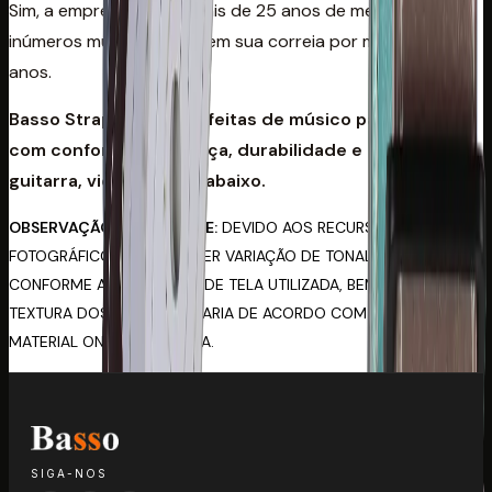
Sim, a empresa possui mais de 25 anos de mercado e
inúmeros músicos possuem sua correia por mais de 15
anos.
Basso Straps: correias feitas de músico para músico,
com conforto, segurança, durabilidade e estilo para
guitarra, violão e contrabaixo.
OBSERVAÇÃO IMPORTANTE:
DEVIDO AOS RECURSOS
FOTOGRÁFICOS, PODE HAVER VARIAÇÃO DE TONALIDADE
CONFORME A RESOLUÇÃO DE TELA UTILIZADA, BEM COMO A
TEXTURA DOS MATERIAIS VARIA DE ACORDO COM A PARTE DO
MATERIAL ONDE É CORTADA.
SIGA-NOS