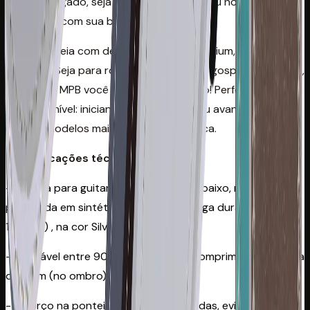
uso prolongado, seja no palco, na igreja ou no estúdio
ensaiando com sua banda.
É uma correia com design moderno, premium, discreta e
elegante. Seja para rock, pop, sertanejo, gospel, metal, jazz,
reggae ou MPB você estará bem servido! Perfeita para
qualquer nível: iniciante, intermediário ou avançado, sendo
um dos modelos mais vendidos da marca.
Especificações técnicas
- Correia para guitarra, violão e contrabaixo, reciclável,
produzida em sintético macio e de longa durabilidade (>
10 anos) , na cor Silver / Prata;
- Ajustável entre 90 cm e 145 cm de comprimento; Largura
de 5 cm (no ombro)
- Reforço na ponteira com duas camadas, evitando que