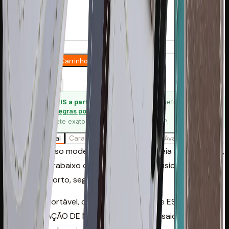
Quantidade:
1
Adicionar ao Carrinho
Saber mais
Compartilhar
FRETE GRÁTIS
a partir de
R$ 150,00
— o benefício varia por
região.
Ver regras por região
Calcule o frete exato no carrinho, com seu CEP.
Descrição Geral
Características
Garantia
Avaliações
A Correia Basso modelo PL 123 é uma correia para guitarra,
violão e contrabaixo desenvolvida para músicos que
buscam conforto, segurança e estilo.
Modelo confortável, com 5 cm de largura e ESTILO JEANS
COM APLICAÇÃO DE METAIS. Ideal para ensaios, shows e