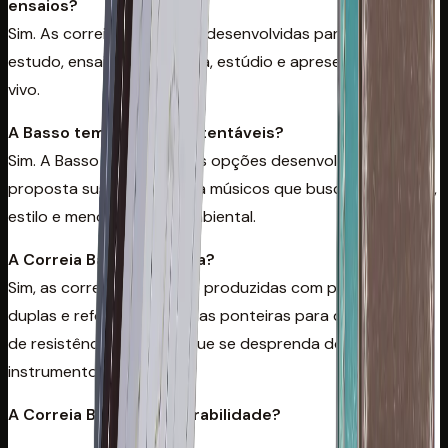
ensaios?
Sim. As correias Basso são desenvolvidas para uso em
estudo, ensaio, palco, igreja, estúdio e apresentações ao
vivo.
A Basso tem opções sustentáveis?
Sim. A Basso oferece várias opções desenvolvidas com
proposta sustentável para músicos que buscam conforto,
estilo e menor impacto ambiental.
A Correia Basso é segura?
Sim, as correias Basso são produzidas com ponteiras
duplas e reforço interno nas ponteiras para dar o máximo
de resistência, evitando que se desprenda do
instrumento.
A Correia Basso tem durabilidade?