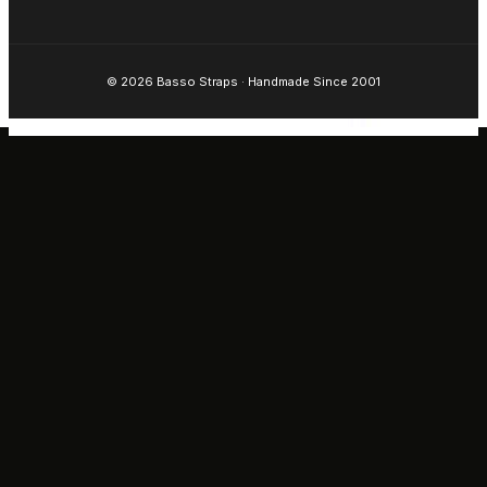
©
2026
Basso Straps · Handmade Since 2001