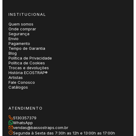
INSTITUCIONAL
Quem somos
Onde comprar
Segurança
Envio
Pagamento
Tempo de Garantia
Blog
Política de Privacidade
Política de Cookies
Trocas e devoluções
História ECOSTRAP®
Artistas
Fale Conosco
Catálogos
ATENDIMENTO
5130357379
WhatsApp
vendas@bassostraps.com.br
Segunda à Sexta das 7:30h as 12h e 13:00h as 17:00h