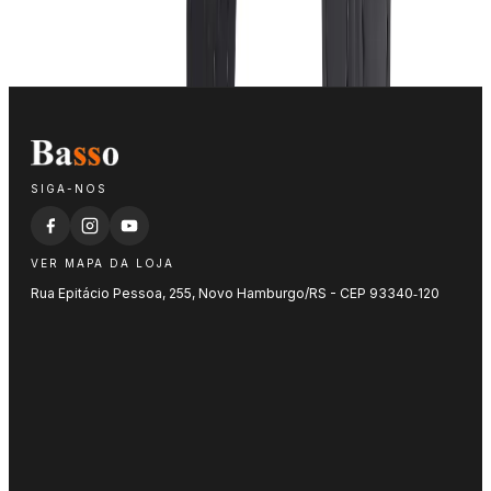
Correia Guitarra Violão Baixo Basso Vintage
Ocean Drive
R$ 129,90
R$ 136,74
SIGA-NOS
VER MAPA DA LOJA
Rua Epitácio Pessoa, 255, Novo Hamburgo/RS - CEP 93340‑120