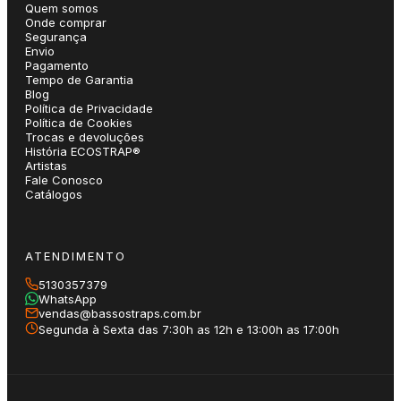
Quem somos
Onde comprar
Segurança
Envio
Pagamento
Tempo de Garantia
Blog
Política de Privacidade
Política de Cookies
Trocas e devoluções
História ECOSTRAP®
Artistas
Fale Conosco
Catálogos
ATENDIMENTO
5130357379
WhatsApp
vendas@bassostraps.com.br
Segunda à Sexta das 7:30h as 12h e 13:00h as 17:00h