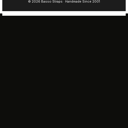
©
2026
Basso Straps · Handmade Since 2001