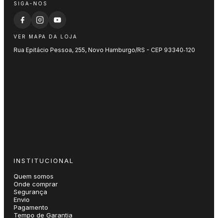
SIGA-NOS
VER MAPA DA LOJA
Rua Epitácio Pessoa, 255, Novo Hamburgo/RS - CEP 93340‑120
INSTITUCIONAL
Quem somos
Onde comprar
Segurança
Envio
Pagamento
Tempo de Garantia