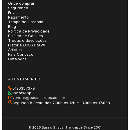
Onde comprar
Segurança
Envio
Pagamento
Tempo de Garantia
Blog
Política de Privacidade
Política de Cookies
Trocas e devoluções
História ECOSTRAP®
Artistas
Fale Conosco
Catálogos
ATENDIMENTO
5130357379
WhatsApp
vendas@bassostraps.com.br
Segunda à Sexta das 7:30h as 12h e 13:00h as 17:00h
©
2026
Basso Straps · Handmade Since 2001