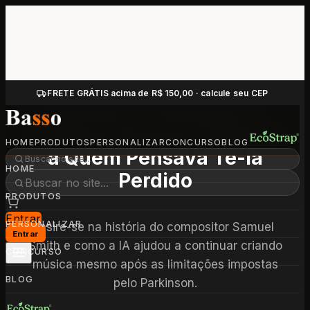
FRETE GRÁTIS acima de R$ 150,00 · calcule seu CEP
Quando a Inteligência
Artificial Devolve a Música
HOME
PRODUTOS
PERSONALIZAR
CONCURSO
BLOG
a Quem Pensava Tê-la
HOME
Perdido
PRODUTOS
Entrar
PERSONALIZAR
Insire-se na história do compositor Samuel
Entrar
Smith e como a IA ajudou a continuar criando
CONCURSO
música mesmo após as limitações impostas
BLOG
pelo Parkinson.