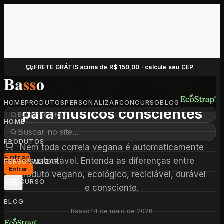
FRETE GRÁTIS acima de R$ 150,00 · calcule seu CEP
Correia vegana é sempre
sustentável? Guia honesto
HOME
PRODUTOS
PERSONALIZAR
CONCURSO
BLOG
para músicos conscientes
HOME
PRODUTOS
Nem toda correia vegana é automaticamente
Entrar
sustentável. Entenda as diferenças entre
PERSONALIZAR
Entrar
produto vegano, ecológico, reciclável, durável
CONCURSO
e consciente.
BLOG
Basso
·
14 de maio de 2026