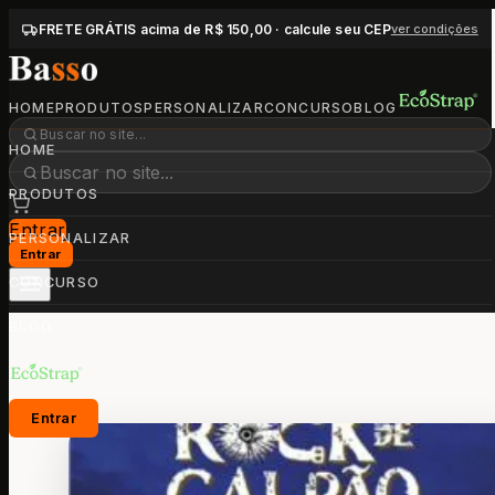
FRETE GRÁTIS acima de R$ 150,00 · calcule seu CEP
ver condições
HOME
PRODUTOS
PERSONALIZAR
CONCURSO
BLOG
HOME
PRODUTOS
Entrar
PERSONALIZAR
Entrar
CONCURSO
BLOG
Entrar